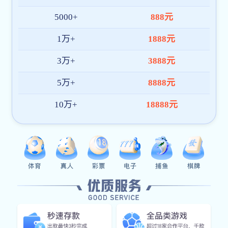
此外，K77在青少年时期就曾代表国家队参加国际比
赛，其卓越表现让他成为国家队未来的重要一员。在
各类青年赛事中，他不仅帮助球队取得佳绩，还多次
被评选为最佳球员，这些荣誉无疑提升了他的市场价
值。
随着时间推移，K77逐渐成长为球队不可或缺的一部
分。他在场上的领导能力以及日益成熟的技术使得他
在转会市场上的吸引力不断攀升，为他的身价飞涨奠
定了基础。
2、涨幅原因剖析
K77此次身价飙升至5000万欧元，并非偶然，而是多
方面因素共同作用的结果。首先，他本赛季表现异常
抢眼，各项赛事中的进球数和助攻数均创下个人新