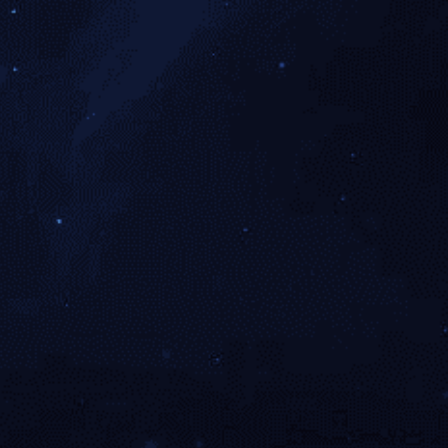
多重身份验证
支持二次验证机制，结合设备识别与登录行为分
析。
联系我们
快速导航
州市通川区朝阳中路83号
App下载
关于我们
pport@world-visit.com
隐私政策
用户协议
网站地图