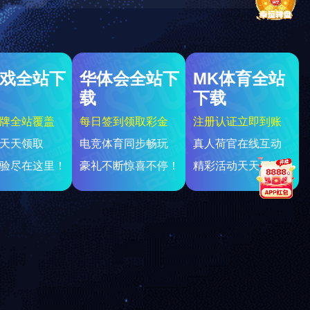
2024 年度行业推荐平台
数据隐私始终处于安全状态。