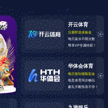
注册入口
育赛事与数据服务
 支持
APP下载
与
网页使用
，每日同步
掌握比赛节奏。