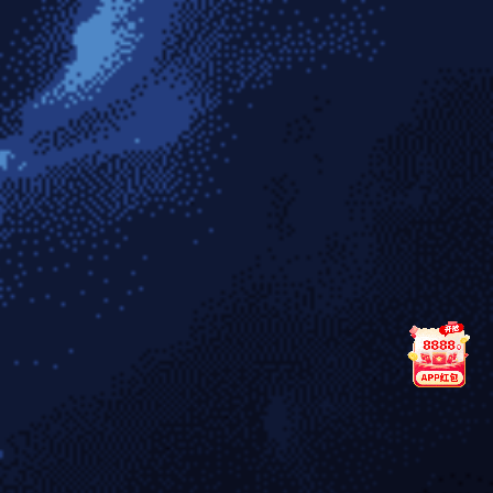
人认为应该鼓励更多创新类型玩法，以推动
看待此事，相信会促进更深入、更全面的话
素质以及优秀的数据基础，只需进一步提高
战术体系，将大大提升他的发挥空间，让他
法的新星。而这些新星若能像哈登一样勇于
方式影响比赛，在历史舞台上书写属于自己
的活力。只有通过不断探索、尝试新技术，
来的无限魅力。