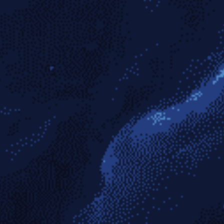
，引发了一些关于NBA未来方向及发展趋势的讨论。一方面，有
保持传统打法的重要性，以维护篮球运动原有魅力。从不同角度
长远来看，他依然有潜力成为下一个超级明星。他拥有极强的身体
迎来职业生涯的新高峰。同时，如果球队能够围绕他构建更合理
角，可以预见的是未来NBA将涌现出更多具有独特风格和创新打
朝着更加多元化和精彩化方向发展。我们期待看到他们用自己的
大成功的人物还是正在努力追赶的小将，都在为这项运动注入新
未来每位篮球爱好者都能见证这一切，共同享受这项伟大运动带