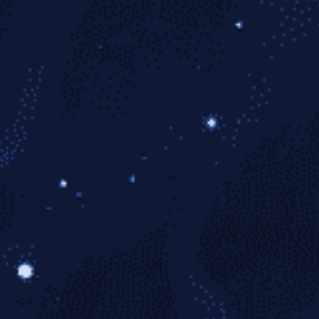
的人气相对较低。他虽然拥有良好的个人数据，但缺乏足够亮眼的
与之形成鲜明对比的是像哈登这样的先行者，他们总能抓住媒体
过高，而这给SGA带来了巨大的心理压力。他需要承担起球队领
。这样的多重因素交织，使得他经常处于舆论漩涡之中，而这些
认可，并认为这一创新举措为现代篮球带来了新的观赏性。不少评
在社交媒体时代，短视频平台上关于这一技巧的视频广泛传播，
些支持者则对此表示不满。他们认为年轻球员发展需要时间，不应
多理解与耐心，以便让年轻人才有机会成长并展现真正实力。