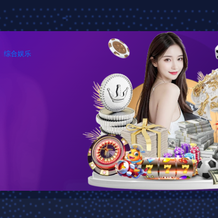
App下载
关于我们
体育资讯
PP与网页版入口｜畅享全球体
盖足球、篮球、电竞等项目的赛事资讯与数据内容，
，聚焦热门体育内容， 助您轻松获取赛事动态，
手机App
网页版