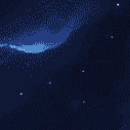
总结：
综上所述，詹姆斯·哈登以其创新性的“虾
越。在这个充满竞争与机遇并存的时代，
芒。
NBA不仅仅是一项体育赛事，它承载着
共同期待，一个更加精彩纷呈且充满希望
上一篇：
北京比赛引发热议先露破绽最终未…